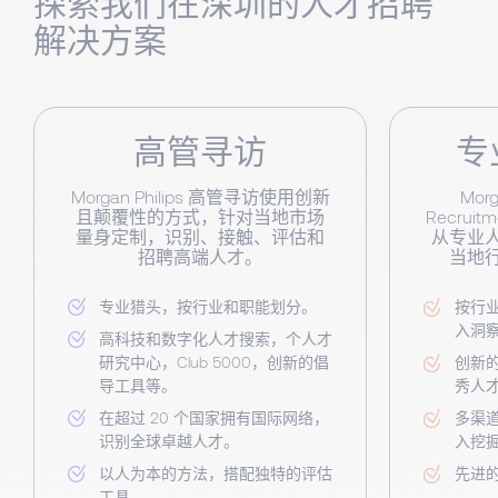
探索我们在深圳的人才招聘
解决方案
高管寻访
专
Morgan Philips 高管寻访使用创新
Morg
且颠覆性的方式，针对当地市场
Recru
量身定制，识别、接触、评估和
从专业
招聘高端人才。
当地
专业猎头，按行业和职能划分。
按行
入洞
高科技和数字化人才搜索，个人才
研究中心，Club 5000，创新的倡
创新
导工具等。
秀人
在超过 20 个国家拥有国际网络，
多渠
识别全球卓越人才。
入挖
以人为本的方法，搭配独特的评估
先进
工具。